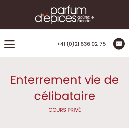
mail
menu
+41 (0)21 636 02 75
Enterrement vie de
célibataire
COURS PRIVÉ