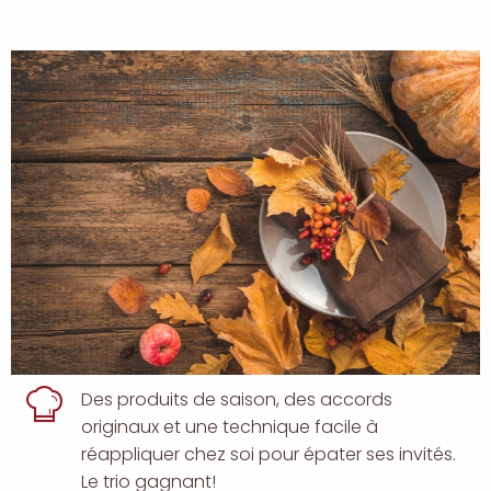
description
Des produits de saison, des accords
originaux et une technique facile à
réappliquer chez soi pour épater ses invités.
Le trio gagnant!