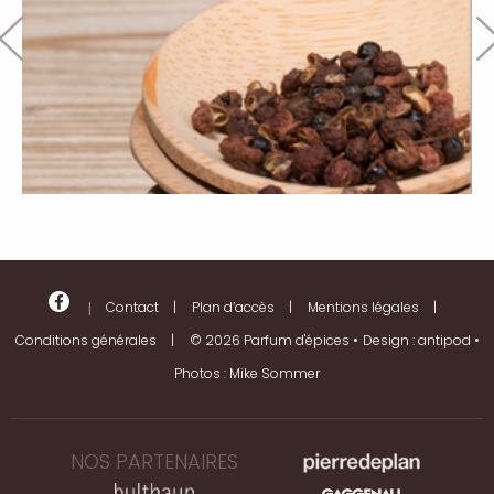
facebook
Contact
Plan d’accès
Mentions légales
Conditions générales
© 2026 Parfum d'épices
Design :
antipod
Photos :
Mike Sommer
NOS PARTENAIRES