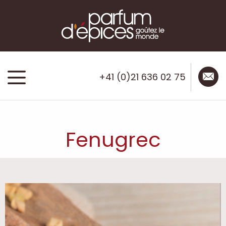
mail
menu
+41 (0)21 636 02 75
Fenugrec